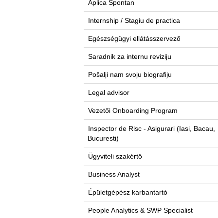
Aplica Spontan
Internship / Stagiu de practica
Egészségügyi ellátásszervező
Saradnik za internu reviziju
Pošalji nam svoju biografiju
Legal advisor
Vezetői Onboarding Program
Inspector de Risc - Asigurari (Iasi, Bacau,
Bucuresti)
Ügyviteli szakértő
Business Analyst
Épületgépész karbantartó
People Analytics & SWP Specialist