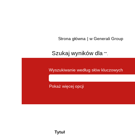
(bież
Strona główna
|
w Generali Group
strona
Szukaj wyników dla
"".
Wyszukiwanie według słów kluczowych
Pokaż więcej opcji
Tytuł