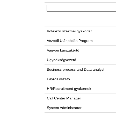
Kötelező szakmai gyakorlat
Vezetői Utánpótlás Program
Vagyon kárszakértő
Ügynökségvezető
Business process and Data analyst
Payroll vezető
HR/Recruitment gyakornok
Call Center Manager
System Administrator