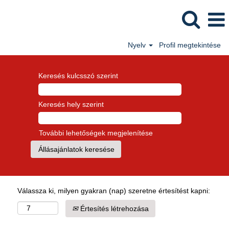
Nyelv
Profil megtekintése
Keresés kulcsszó szerint
Keresés hely szerint
További lehetőségek megjelenítése
Válassza ki, milyen gyakran (nap) szeretne értesítést kapni:
Értesítés létrehozása