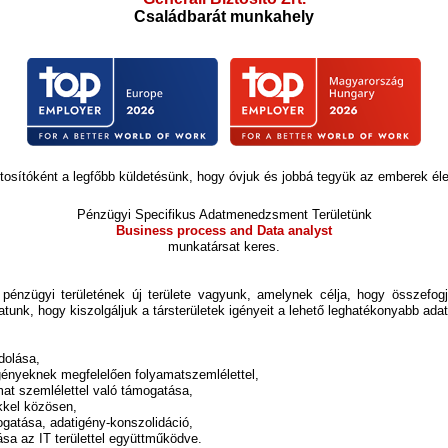
Családbarát munkahely
tosítóként a legfőbb küldetésünk, hogy óvjuk és jobbá tegyük az emberek éle
Pénzügyi Specifikus Adatmenedzsment Területünk
Business process and Data analyst
munkatársat keres.
énzügyi területének új területe vagyunk, amelynek célja, hogy összefogja,
unk, hogy kiszolgáljuk a társterületek igényeit a lehető leghatékonyabb ada
dolása,
igényeknek megfelelően folyamatszemlélettel,
mat szemlélettel való támogatása,
ekkel közösen,
mogatása, adatigény-konszolidáció,
ása az IT területtel együttműködve.