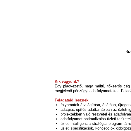
Biz
Kik vagyunk?
Egy piacvezető, nagy múltú, tőkeerős cég p
megjelenő pénzügyi adatfolyamatokat. Feladat
Feladataid lesznek:
folyamatok átvilágítása, átlátása, újragon
adatpiac-építés adattárházban az üzleti 
projektekben való részvétel és adatfolya
adatfolyamat-optimalizálás üzleti terület
üzleti intelligencia stratégiai program tá
üzleti specifikációk, koncepciók kidolgoz