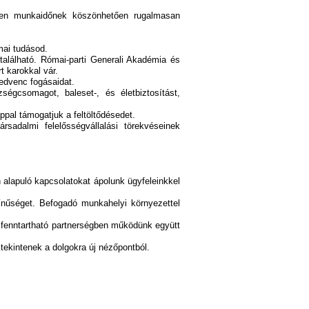
tlen munkaidőnek köszönhetően rugalmasan
mai tudásod.
alálható. Római-parti Generali Akadémia és
 karokkal vár.
edvenc fogásaidat.
égcsomagot, baleset-, és életbiztosítást,
pal támogatjuk a feltöltődésedet.
sadalmi felelősségvállalási törekvéseinek
 alapuló kapcsolatokat ápolunk ügyfeleinkkel
űséget. Befogadó munkahelyi környezettel
 fenntartható partnerségben működünk együtt
ekintenek a dolgokra új nézőpontból.