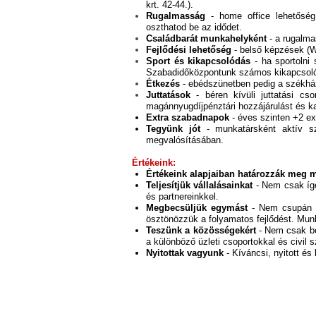
krt. 42-44.).
Rugalmasság
- home office lehetősé
oszthatod be az idődet.
Családbarát munkahelyként
- a rugalma
Fejlődési lehetőség
- belső képzések (W
Sport és kikapcsolódás
- ha sportolni
Szabadidőközpontunk számos kikapcsolódá
Étkezés
- ebédszünetben pedig a székház
Juttatások
- béren kívüli juttatási c
magánnyugdíjpénztári hozzájárulást és kaf
Extra szabadnapok
- éves szinten +2 ex
Tegyünk jót
- munkatársként aktív s
megvalósításában.
Értékeink:
Értékeink alapjaiban határozzák meg 
Teljesítjük vállalásainkat
-
Nem csak ígé
és partnereinkkel.
Megbecsüljük egymást
- Nem csupán 
ösztönözzük a folyamatos fejlődést. Mun
Teszünk a közösségekért
- Nem csak be
a különböző üzleti csoportokkal és civil 
Nyitottak vagyunk
- Kíváncsi, nyitott 