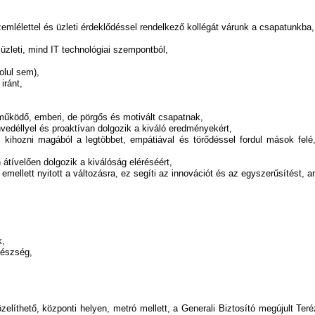
zemlélettel és üzleti érdeklődéssel rendelkező kollégát várunk a csapatunkba,
 üzleti, mind IT technológiai szempontból,
olul sem),
iránt,
működő, emberi, de pörgős és motivált csapatnak,
nvedéllyel és proaktívan dolgozik a kiváló eredményekért,
 kihozni magából a legtöbbet, empátiával és törődéssel fordul mások felé
tívelően dolgozik a kiválóság eléréséért,
ellett nyitott a változásra, ez segíti az innovációt és az egyszerűsítést, a
k,
készség,
zelíthető, központi helyen, metró mellett, a Generali Biztosító megújult Te