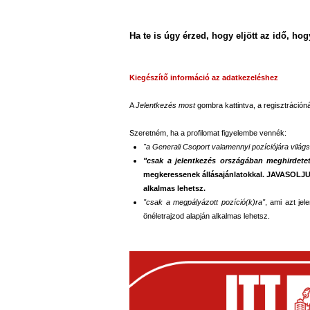
Ha te is úgy érzed, hogy eljött az idő, ho
Kiegészítő információ az adatkezeléshez
A
Jelentkezés most
gombra kattintva, a regisztráció
Szeretném, ha a profilomat figyelembe vennék:
"a Generali Csoport valamennyi pozíciójára világ
"csak a jelentkezés országában meghirdetett
megkeressenek állásajánlatokkal. JAVASOLJUK,
alkalmas lehetsz.
"csak a megpályázott pozíció(k)ra"
, ami azt je
önéletrajzod alapján alkalmas lehetsz.