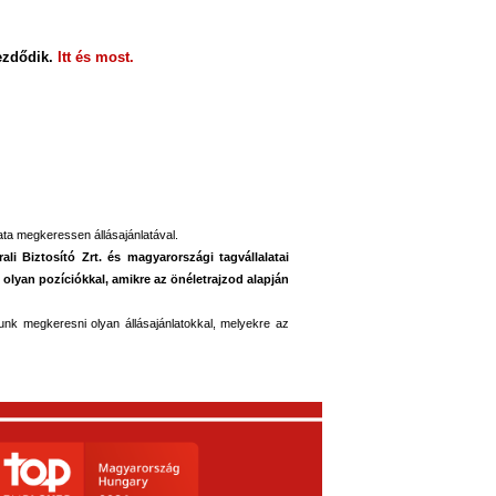
ezdődik.
Itt és most.
lata megkeressen állásajánlatával.
li Biztosító Zrt. és magyarországi tagvállalatai
lyan pozíciókkal, amikre az önéletrajzod alapján
dunk megkeresni olyan állásajánlatokkal, melyekre az