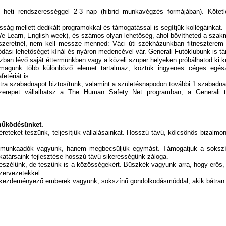
g heti rendszerességgel 2-3 nap (hibrid munkavégzés formájában). Köte
sság mellett dedikált programokkal és támogatással is segítjük kollégáinkat.
e Learn, English week), és számos olyan lehetőség, ahol bővítheted a szak
 szeretnél, nem kell messze menned: Váci úti székházunkban fitneszterem t
si lehetőséget kínál és nyáron medencével vár. Generali Futóklubunk is tárt
ban lévő saját éttermünkben vagy a közeli szuper helyeken próbálhatod ki k
somagunk több különböző elemet tartalmaz, köztük ingyenes céges egészs
etériát is.
tra szabadnapot biztosítunk, valamint a születésnapodon további 1 szabadnap
zerepet vállalhatsz a The Human Safety Net programban, a Generali tár
működésünket.
reteket teszünk, teljesítjük vállalásainkat. Hosszú távú, kölcsönös bizalmon
munkaadók vagyunk, hanem megbecsüljük egymást. Támogatjuk a sokszín
katársaink fejlesztése hosszú távú sikerességünk záloga.
szélünk, de teszünk is a közösségekért. Büszkék vagyunk arra, hogy erős,
szervezetekkel.
és kezdeményező emberek vagyunk, sokszínű gondolkodásmóddal, akik bátran t