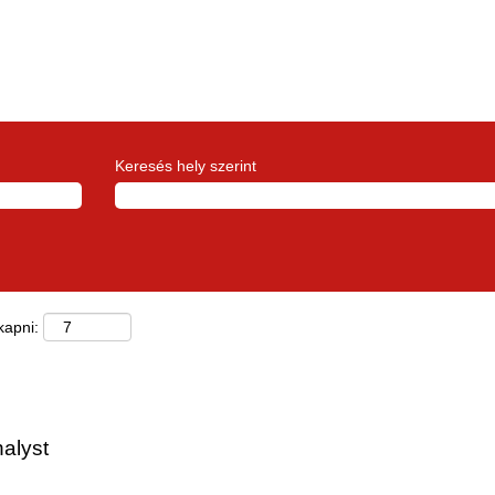
Keresés hely szerint
kapni:
alyst