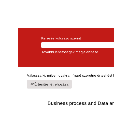
Keresés kulcsszó szerint
További lehetőségek megjelenítése
Válassza ki, milyen gyakran (nap) szeretne értesítést 
Értesítés létrehozása
Business process and Data an