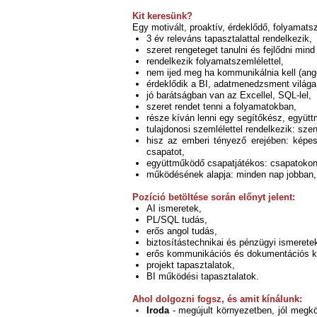
Kit keresünk?
Egy motivált, proaktív, érdeklődő, folyamats
3 év releváns tapasztalattal rendelkezik,
szeret rengeteget tanulni és fejlődni mind
rendelkezik folyamatszemlélettel,
nem ijed meg ha kommunikálnia kell (ang
érdeklődik a BI, adatmenedzsment világa 
jó barátságban van az Excellel, SQL-lel,
szeret rendet tenni a folyamatokban,
része kíván lenni egy segítőkész, együtt
tulajdonosi szemlélettel rendelkezik: sze
hisz az emberi tényező erejében: képes
csapatot,
együttműködő csapatjátékos: csapatokon á
működésének alapja: minden nap jobban, em
Pozíció betöltése során előnyt jelent:
AI ismeretek,
PL/SQL tudás,
erős angol tudás,
biztosítástechnikai és pénzügyi ismerete
erős kommunikációs és dokumentációs 
projekt tapasztalatok,
BI működési tapasztalatok.
Ahol dolgozni fogsz, és amit kínálunk:
Iroda
- megújult környezetben, jól megkö