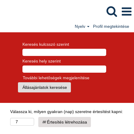
Nyelv
Profil megtekintése
Keresés kulcsszó szerint
Keresés hely szerint
További lehetőségek megjelenítése
Válassza ki, milyen gyakran (nap) szeretne értesítést kapni:
Értesítés létrehozása