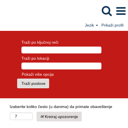
Jezik
Prikaži profil
Traži po ključnoj reči
Traži po lokaciji
Pokaži više opcija
Izaberite koliko često (u danima) da primate obaveštenje
Kreiraj upozorenje